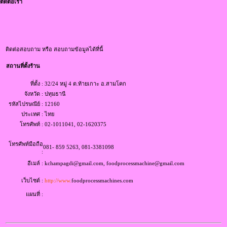
ติดต่อเรา
ติดต่อสอบถาม หรือ สอบถามข้อมูลได้ที่นี้
สถานที่ตั้งร้าน
ที่ตั้ง :
32/24 หมู่ 4 ต.ท้ายเกาะ อ.สามโคก
จังหวัด :
ปทุมธานี
รหัสไปรษณีย์ :
12160
ประเทศ :
ไทย
โทรศัพท์ :
02-1011041, 02-1620375
โทรศัพท์มือถือ
081- 859 5263, 081-3381098
:
อีเมล์ :
kchampagdi@gmail.com, foodprocessmachine@gmail.com
เว็บไซต์ :
http://www.
foodprocessmachines.com
แผนที่ :