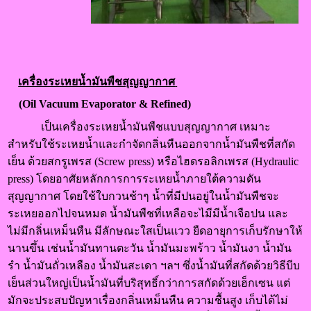
เครื่องระเหยน้ำมันพืชสุญญากาศ
(Oil Vacuum Evaporator & Refined)
เป็นเครื่องระเหยน้ำมันพืชแบบสุญญากาศ เหมาะ
สำหรับใช้ระเหยน้ำและกำจัดกลิ่นหืนออกจากน้ำมันพืชที่สกัด
เย็น ด้วยสกรูเพรส (Screw press) หรือไฮดรอลิกเพรส (Hydraulic
press) โดยอาศัยหลักการการระเหยน้ำภายใต้ความดัน
สุญญากาศ โดยใช้ใบกวนช้าๆ น้ำที่มีปนอยู่ในน้ำมันพืชจะ
ระเหยออกไปจนหมด น้ำมันพืชที่เหลือจะไมีมีน้ำเจือปน และ
ไม่มีกลิ่นเหม็นหืน มีลักษณะใสเป็นแวว ยืดอายุการเก็บรักษาให้
นานขึ้น เช่นน้ำมันทานตะวัน น้ำมันมะพร้าว น้ำมันงา น้ำมัน
รำ น้ำมันถั่วเหลือง น้ำมันสะเดา ฯลฯ ซึ่งน้ำมันที่สกัดด้วยวิธีบีบ
เย็นส่วนใหญ่เป็นน้ำมันที่บริสุทธิ์กว่าการสกัดด้วยเฮ็กเซน แต่
มักจะประสบปัญหาเรื่องกลิ่นเหม็นหืน ความชื้นสูง เก็บได้ไม่