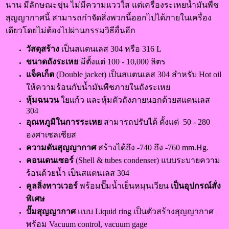
นาน มีลักษณะขุ่น ไม่มีความแววใส แต่เครื่องระเหยน้ำมันพืช
สุญญากาศนี้ สามารถกำจัดสิ่งพวกนี้ออกไปได้ภายในเครื่อง
เดียวโดยไม่ต้องไปผ่านกรรมวิธีอื่นอีก
วัสดุสร้าง
เป็นสแตนเลส 304 หรือ 316 L
ขนาดถังระเหย
มีตั้งแต่ 100 - 10,000 ลิตร
แจ็คเก็ต
(Double jacket) เป็นสแตนเลส 304 สำหรับ Hot oil
ให้ความร้อนกับน้ำมันพืชภายในถังระเหย
หุ้มฉนวน
ใยแก้ว และหุ้มตัวถังภายนอกด้วยสแตนเลส
304
อุณหภูมิในการระเหย
สามารถปรับได้ ตั้งแต่ 50 - 280
องศาเซลเซียส
ความดันสุญญากาศ
สร้างได้ถึง -740 ถึง -760 mm.Hg.
คอนเดนเซอร์
(Shell & tubes condenser) แบบระบายความ
ร้อนด้วยน้ำ เป็นสแตนเลส 304
คูลลิ่งทาวเวอร์
พร้อมปั๊มน้ำเย็นหมุนเวียน
เป็นอุปกรณ์สั่ง
พิเศษ
ปั๊มสุญญากาศ
แบบ Liquid ring เป็นตัวสร้างสุญญากาศ
พร้อม Vacuum control, vacuum gage