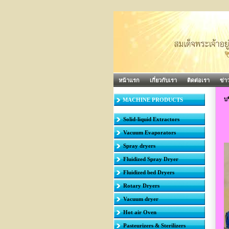
หน้าแรก
เกี่ยวกับเรา
ติดต่อเรา
ข่า
บ
MACHINE PRODUCTS
Solid-liquid Extractors
Vacuum Evaporators
Spray dryers
Fluidized Spray Dryer
Fluidized bed Dryers
Rotary Dryers
Vacuum dryer
Hot air Oven
Pasteurizers & Sterilizers