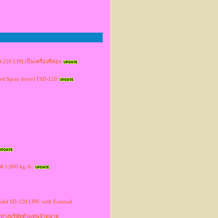
D-220 LPH.เป็นเครื่องที่สอง
ized Spray dryer) FSD-120
าด 1,000 kg./h.
odel SD-120 LPH. with External
่านทางบริษัทตัวแทนจำหน่าย