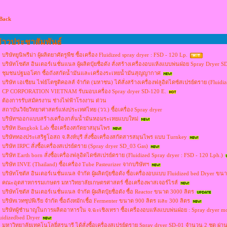
 Back
่าวประชาสัมพันธ์
บริษัทยูนิพรีม่า ผู้ผลิตยาศัตรูพืช ซื้อเครื่อง Fluidized spray dryer : FSD - 120 Lp.
บริษัทโซตัส อินเตอร์เนชั่นแนล ผู้ผลิตปุ๋ยชื่อดัง สั่งสร้างเครื่องอบแห้งแบบพ่นฝอย Spray Dryer S
ชุมชนปฐมอโศก ซื้อถังสกัดน้ำมันและเครื่องระเหยน้ำมันสุญญากาศ
บริษัท เอเซียน ไฟย์โตซูติคอลส์ จำกัด (มหาชน) ได้สั่งสร้างเครื่องฟลูอิดไดซ์สเปรย์ดราย (Fluid
CP CORPORATION VIETNAM รับมอบเครื่อง Spray dryer SD-120 E.
ต้องการรับสมัครงาน ช่างไฟฟ้าโรงงาน ด่วน
สถาบันวิจัยวิทยาศาสตร์แห่งประเทศไทย (วว.) ซื้อเครื่อง Spray dryer
บริษัทฯออกแบบสร้างเครื่องกลั่นน้ำมันหอมระเหยแบบใหม่
บริษัท Bangkok Lab ซื้อเครื่องสกัดยาสมุนไพร
บริษัททองประเสริฐโอสถ จ.สิงห์บุรี สั่งซื้อเครื่องสกัดสารสมุนไพร แบบ Turnkey
บริษัท IRPC สั่งซื้อเครื่องสเปรย์ดราย (Spray dryer SD_03 Gas)
บริษัท Earth born สั่งซื้อเครื่องฟลูอิดไดซ์สเปรย์ดราย (Fluidized Spray dryer : FSD - 120 Lph.)
บริษัท INVE (Thailand) ซื้อเครื่อง Tube Pasteurizer จากบริษัทฯ
บริษัทโซตัส อินเตอร์เนชั่นแนล จำกัด ผู้ผลิตปุ๋ยชื่อดัง ซื้อเครื่องอบแบบ Fluidized bed Dryer ขน
คณะอุตสาหกรรมเกษตร มหาวิทยาลัยเกษตรศาสตร์ ซื้อเครื่องพาสเจอร์ไรส์
บริษัทโซตัส อินเตอร์เนชั่นแนล จำกัด ผู้ผลิตปุ๋ยชื่อดัง ซื้อ Reactor ขนาด 3000 ลิตร
บริษัทเวทซุปพีเรีย จำกัด ซื้อถังหมักเชื้อ Fermenter ขนาด 900 ลิตร และ 300 ลิตร
บริษัทผู้ชำนาญในการผลิตอาหารใน จ.ฉะเชิงเทรา ซื้อเครื่องอบแห้งแบบพ่นฝอย : Spray dryer m
uidizedbed Dryer
มหาวิทยาลัยเทคโนโลยี่สุรนารี ได้สั่งซื้อเครื่องสเปรย์ดราย Spray dryer SD-01 จำนวน 2 ชุด ผ