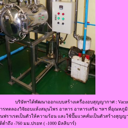
บริษัทฯได้พัฒนาออกแบบสร้างเครื่องอบสุญญากาศ : Vacuum 
ารทดลองวิจัยอบแห้งสมุนไพร อาหาร อาหารเสริม ฯลฯ ที่อุณหภูมิต
ินฟราเรดเป็นตัวให้ความร้อน และใช้ปั๊มแวคคั่มเป็นตัวสร้างส
ด้ต่ำถึง -760 มม.ปรอท ( -1000 มิลลิบาร์)