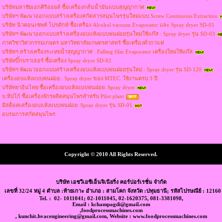
บริษัทมหาชัยเอกศิริออยล์ ซื้อเครื่องกลั่นน้ำมันแบบสุญญากาศ
บริษัทฯ พัฒนาออกแบบสร้างเครื่องสกัดสารสมุนไพรรุ่นใหม่แบบ Screw Continuous Extraction
บริษัท นิวคอนเซพท์ โปรดักท์ ซื้อเครื่อง Alcohol vacuum Evaporator และ Spray dryer SD-01
บริษัทฯ พัฒนาออกแบบสร้างเครื่องอบแห้งแบบพ่นฝอยรุ่นใหม่ใช้แก๊ส : Spray dryer รุ่น SD-03
ภาควิชาวิศวกรรมเกษตร มหาวิทยาลัยเกษตรศาสตร์ ซื้อเครื่องคั่วกาแฟ
บริษัทฯ สร้างเครื่องระเหยน้ำสุญญากาศ : Falling film Evaporator เครื่องใหม่ใช้แก๊ส
บริษัทบิ๊กบราเธอร์ ซื้อเครื่อง Spray dryer SD-02
บริษัทฯ พัฒนาออกแบบสร้างเครื่องอบแห้งแบบพ่นฝอยรุ่นใหม่ : Spray dryer รุ่น SD-120
เครื่องอบแห้งแบบพ่นฝอย : Spray dryer ของ MTEC. ใช้งานครบ 3 ปี
บริษัทยาอินไทย ซื้อเครื่องอบแห้งแบบพ่นฝอย: Spray dryer
บ.ทิปโก้ ซื้อเครื่องจักรผลิตสมุนไพรสำหรับ Pilot plant
มีสต็อคเครื่องอบแห้งแบบพ่นฝอย: Spray dryer รุ่น SD-01
อบรมการสกัดสมุนไพร
Copyright © 2010 All Rights Reserved.
บริษัท เอชวีเอซีเอ็นจิเนียริ่ง คอร์ปอร์เรชั่น จำกัด
เลขที่ 32/24 หมู่ 4 ตำบล :ท้ายเกาะ อำเภอ : สามโคก จังหวัด :ปทุมธานี; รหัสไปรษณีย์ : 12160
Tel. : 02- 1011041; 02-1011045, 02-1620375, 081-3381098,
Email : kchampagdi@gmail.com
,foodprocessmachines.com
, kunchit.hvacengineering@gmail.com, Website : www.foodprocessmachines.com