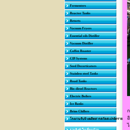
Fermenters
Reactor Tanks
Retorts
Vacuum Fryers
Essential oils Distiller
Vacuum Distiller
Coffee Roaster
CIP Systems
Seed Decorticators
Stainless steel Tanks
Road Tanks
Bio-diesel Reactors
Electric Boilers
Ice Banks
ก
Brine Chillers
อ
โรงงานรับจ้างผลิตสารสกัดสเปรย์ดราย
ไ
รวมลิงค์เว็บเพื่อนบ้าน