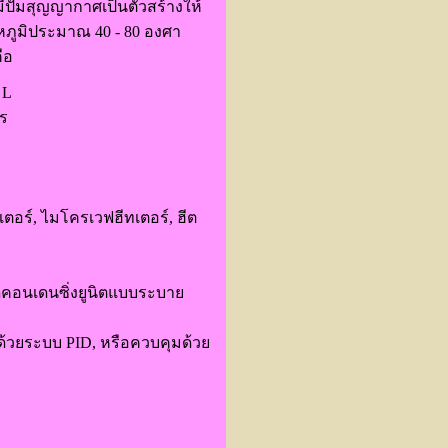
ีปั๊มสุญญากาศเป็นตัวสร้างให้
ณหภูมิประมาณ 40 - 80 องศา
ือ
 L
ตร
เตอร์, ไมโครเวฟฮีทเตอร์, ฮีต
คอนเดนซิ่งยูนิตแบบระบาย
ด้วยระบบ PID, หรือควบคุมด้วย