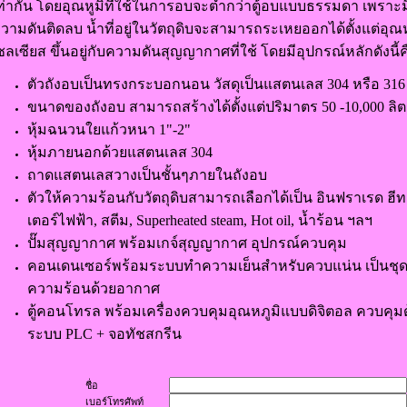
ท่ากัน โดยอุณหูมิที่ใช้ในการอบจะต่ำกว่าตู้อบแบบธรรมดา เพราะม
วามดันติดลบ น้ำที่อยู่ในวัตถุดิบจะสามารถระเหยออกได้ตั้งแต่อุ
ซลเซียส ขึ้นอยู่กับความดันสุญญากาศที่ใช้ โดยมีอุปกรณ์หลักดังนี้ค
ตัวถังอบเป็นทรงกระบอกนอน วัสดุเป็นแสตนเลส 304 หรือ 316
ขนาดของถังอบ สามารถสร้างได้ตั้งแต่ปริมาตร 50 -10,000 ลิ
หุ้มฉนวนใยแก้วหนา 1"-2"
หุ้มภายนอกด้วยแสตนเลส 304
ถาดแสตนเลสวางเป็นชั้นๆภายในถังอบ
ตัวให้ความร้อนกับวัตถุดิบสามารถเลือกได้เป็น อินฟราเรด ฮีท
เตอร์ไฟฟ้า, สตีม, Superheated steam, Hot oil, น้ำร้อน ฯลฯ
ปั๊มสุญญากาศ พร้อมเกจ์สุญญากาศ อุปกรณ์ควบคุม
คอนเดนเซอร์พร้อมระบบทำความเย็นสำหรับควบแน่น เป็นชุด
ความร้อนด้วยอากาศ
ตู้คอนโทรล พร้อมเครื่องควบคุมอุณหภูมิแบบดิจิตอล ควบคุม
ระบบ PLC + จอทัชสกรีน
ชื่อ
เบอร์โทรศัพท์