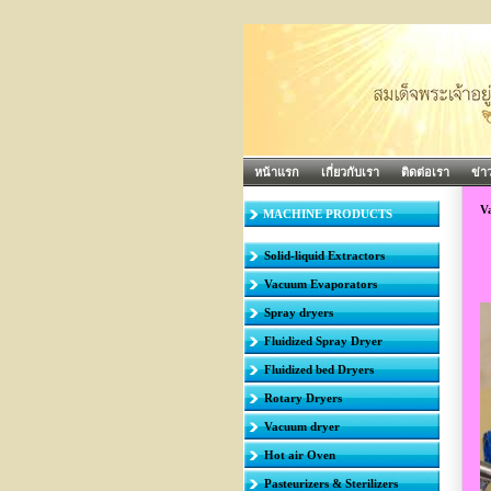
หน้าแรก
เกี่ยวกับเรา
ติดต่อเรา
ข่า
V
MACHINE PRODUCTS
Solid-liquid Extractors
Vacuum Evaporators
Spray dryers
Fluidized Spray Dryer
Fluidized bed Dryers
Rotary Dryers
Vacuum dryer
Hot air Oven
Pasteurizers & Sterilizers