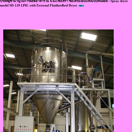
บริษัทผู้ชำนาญในการผลิตอาหารใน จ.ฉะเชิงเทรา ซื้อเครื่องอบแห้งแบบพ่นฝอย : Spray dryer
model SD-120 LPH. with External Fluidizedbed Dryer