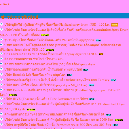
« Back
ข่าวประชาสัมพันธ์
บริษัทยูนิพรีม่า ผู้ผลิตยาศัตรูพืช ซื้อเครื่อง Fluidized spray dryer : FSD - 120 Lp.
บริษัทโซตัส อินเตอร์เนชั่นแนล ผู้ผลิตปุ๋ยชื่อดัง สั่งสร้างเครื่องอบแห้งแบบพ่นฝอย Spray Dryer
SD-220 LPH.เป็นเครื่องที่สอง
ชุมชนปฐมอโศก ซื้อถังสกัดน้ำมันและเครื่องระเหยน้ำมันสุญญากาศ
บริษัท เอเซียน ไฟย์โตซูติคอลส์ จำกัด (มหาชน) ได้สั่งสร้างเครื่องฟลูอิดไดซ์สเปรย์ดราย
(Fluidized Spray dryer) FSD-120
CP CORPORATION VIETNAM รับมอบเครื่อง Spray dryer SD-120 E.
ต้องการรับสมัครงาน ช่างไฟฟ้าโรงงาน ด่วน
สถาบันวิจัยวิทยาศาสตร์แห่งประเทศไทย (วว.) ซื้อเครื่อง Spray dryer
บริษัทฯออกแบบสร้างเครื่องกลั่นน้ำมันหอมระเหยแบบใหม่
บริษัท Bangkok Lab ซื้อเครื่องสกัดยาสมุนไพร
บริษัททองประเสริฐโอสถ จ.สิงห์บุรี สั่งซื้อเครื่องสกัดสารสมุนไพร แบบ Turnkey
บริษัท IRPC สั่งซื้อเครื่องสเปรย์ดราย (Spray dryer SD_03 Gas)
บริษัท Earth born สั่งซื้อเครื่องฟลูอิดไดซ์สเปรย์ดราย (Fluidized Spray dryer : FSD - 120
Lph.)
บริษัท INVE (Thailand) ซื้อเครื่อง Tube Pasteurizer จากบริษัทฯ
บริษัทโซตัส อินเตอร์เนชั่นแนล จำกัด ผู้ผลิตปุ๋ยชื่อดัง ซื้อเครื่องอบแบบ Fluidized bed Dryer
ขนาด 1,000 kg./h.
คณะอุตสาหกรรมเกษตร มหาวิทยาลัยเกษตรศาสตร์ ซื้อเครื่องพาสเจอร์ไรส์
บริษัทโซตัส อินเตอร์เนชั่นแนล จำกัด ผู้ผลิตปุ๋ยชื่อดัง ซื้อ Reactor ขนาด 3000 ลิตร
บริษัทเวทซุปพีเรีย จำกัด ซื้อถังหมักเชื้อ Fermenter ขนาด 900 ลิตร และ 300 ลิตร