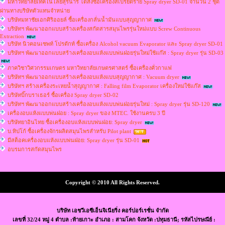
มหาวิทยาลัยเทคโนโลยี่สุรนารี ได้สั่งซื้อเครื่องสเปรย์ดราย Spray dryer SD-01 จำนวน 2 ชุด
ผ่านทางบริษัทตัวแทนจำหน่าย
บริษัทมหาชัยเอกศิริออยล์ ซื้อเครื่องกลั่นน้ำมันแบบสุญญากาศ
บริษัทฯ พัฒนาออกแบบสร้างเครื่องสกัดสารสมุนไพรรุ่นใหม่แบบ Screw Continuous
Extraction
บริษัท นิวคอนเซพท์ โปรดักท์ ซื้อเครื่อง Alcohol vacuum Evaporator และ Spray dryer SD-01
บริษัทฯ พัฒนาออกแบบสร้างเครื่องอบแห้งแบบพ่นฝอยรุ่นใหม่ใช้แก๊ส : Spray dryer รุ่น SD-03
ภาควิชาวิศวกรรมเกษตร มหาวิทยาลัยเกษตรศาสตร์ ซื้อเครื่องคั่วกาแฟ
บริษัทฯ พัฒนาออกแบบสร้างเครื่องอบแห้งแบบสุญญากาศ : Vacuum dryer
บริษัทฯ สร้างเครื่องระเหยน้ำสุญญากาศ : Falling film Evaporator เครื่องใหม่ใช้แก๊ส
บริษัทบิ๊กบราเธอร์ ซื้อเครื่อง Spray dryer SD-02
บริษัทฯ พัฒนาออกแบบสร้างเครื่องอบแห้งแบบพ่นฝอยรุ่นใหม่ : Spray dryer รุ่น SD-120
เครื่องอบแห้งแบบพ่นฝอย : Spray dryer ของ MTEC. ใช้งานครบ 3 ปี
บริษัทยาอินไทย ซื้อเครื่องอบแห้งแบบพ่นฝอย: Spray dryer
บ.ทิปโก้ ซื้อเครื่องจักรผลิตสมุนไพรสำหรับ Pilot plant
มีสต็อคเครื่องอบแห้งแบบพ่นฝอย: Spray dryer รุ่น SD-01
อบรมการสกัดสมุนไพร
Copyright © 2010 All Rights Reserved.
บริษัท เอชวีเอซีเอ็นจิเนียริ่ง คอร์ปอร์เรชั่น จำกัด
เลขที่ 32/24 หมู่ 4 ตำบล :ท้ายเกาะ อำเภอ : สามโคก จังหวัด :ปทุมธานี; รหัสไปรษณีย์ :