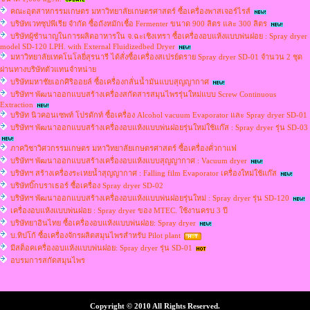
คณะอุตสาหกรรมเกษตร มหาวิทยาลัยเกษตรศาสตร์ ซื้อเครื่องพาสเจอร์ไรส์
บริษัทเวทซุปพีเรีย จำกัด ซื้อถังหมักเชื้อ Fermenter ขนาด 900 ลิตร และ 300 ลิตร
บริษัทผู้ชำนาญในการผลิตอาหารใน จ.ฉะเชิงเทรา ซื้อเครื่องอบแห้งแบบพ่นฝอย : Spray dryer
model SD-120 LPH. with External Fluidizedbed Dryer
มหาวิทยาลัยเทคโนโลยี่สุรนารี ได้สั่งซื้อเครื่องสเปรย์ดราย Spray dryer SD-01 จำนวน 2 ชุด
ผ่านทางบริษัทตัวแทนจำหน่าย
บริษัทมหาชัยเอกศิริออยล์ ซื้อเครื่องกลั่นน้ำมันแบบสุญญากาศ
บริษัทฯ พัฒนาออกแบบสร้างเครื่องสกัดสารสมุนไพรรุ่นใหม่แบบ Screw Continuous
Extraction
บริษัท นิวคอนเซพท์ โปรดักท์ ซื้อเครื่อง Alcohol vacuum Evaporator และ Spray dryer SD-01
บริษัทฯ พัฒนาออกแบบสร้างเครื่องอบแห้งแบบพ่นฝอยรุ่นใหม่ใช้แก๊ส : Spray dryer รุ่น SD-03
ภาควิชาวิศวกรรมเกษตร มหาวิทยาลัยเกษตรศาสตร์ ซื้อเครื่องคั่วกาแฟ
บริษัทฯ พัฒนาออกแบบสร้างเครื่องอบแห้งแบบสุญญากาศ : Vacuum dryer
บริษัทฯ สร้างเครื่องระเหยน้ำสุญญากาศ : Falling film Evaporator เครื่องใหม่ใช้แก๊ส
บริษัทบิ๊กบราเธอร์ ซื้อเครื่อง Spray dryer SD-02
บริษัทฯ พัฒนาออกแบบสร้างเครื่องอบแห้งแบบพ่นฝอยรุ่นใหม่ : Spray dryer รุ่น SD-120
เครื่องอบแห้งแบบพ่นฝอย : Spray dryer ของ MTEC. ใช้งานครบ 3 ปี
บริษัทยาอินไทย ซื้อเครื่องอบแห้งแบบพ่นฝอย: Spray dryer
บ.ทิปโก้ ซื้อเครื่องจักรผลิตสมุนไพรสำหรับ Pilot plant
มีสต็อคเครื่องอบแห้งแบบพ่นฝอย: Spray dryer รุ่น SD-01
อบรมการสกัดสมุนไพร
Copyright © 2010 All Rights Reserved.