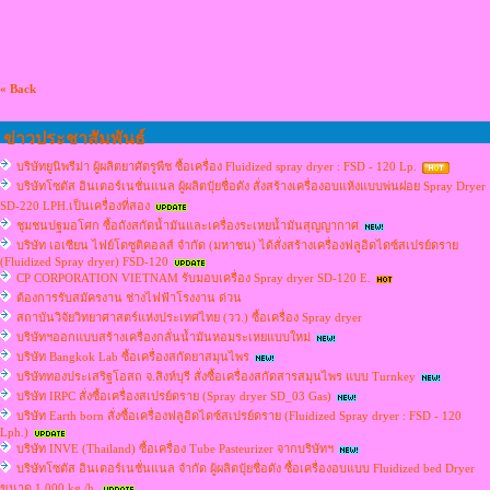
« Back
ข่าวประชาสัมพันธ์
บริษัทยูนิพรีม่า ผู้ผลิตยาศัตรูพืช ซื้อเครื่อง Fluidized spray dryer : FSD - 120 Lp.
บริษัทโซตัส อินเตอร์เนชั่นแนล ผู้ผลิตปุ๋ยชื่อดัง สั่งสร้างเครื่องอบแห้งแบบพ่นฝอย Spray Dryer
SD-220 LPH.เป็นเครื่องที่สอง
ชุมชนปฐมอโศก ซื้อถังสกัดน้ำมันและเครื่องระเหยน้ำมันสุญญากาศ
บริษัท เอเซียน ไฟย์โตซูติคอลส์ จำกัด (มหาชน) ได้สั่งสร้างเครื่องฟลูอิดไดซ์สเปรย์ดราย
(Fluidized Spray dryer) FSD-120
CP CORPORATION VIETNAM รับมอบเครื่อง Spray dryer SD-120 E.
ต้องการรับสมัครงาน ช่างไฟฟ้าโรงงาน ด่วน
สถาบันวิจัยวิทยาศาสตร์แห่งประเทศไทย (วว.) ซื้อเครื่อง Spray dryer
บริษัทฯออกแบบสร้างเครื่องกลั่นน้ำมันหอมระเหยแบบใหม่
บริษัท Bangkok Lab ซื้อเครื่องสกัดยาสมุนไพร
บริษัททองประเสริฐโอสถ จ.สิงห์บุรี สั่งซื้อเครื่องสกัดสารสมุนไพร แบบ Turnkey
บริษัท IRPC สั่งซื้อเครื่องสเปรย์ดราย (Spray dryer SD_03 Gas)
บริษัท Earth born สั่งซื้อเครื่องฟลูอิดไดซ์สเปรย์ดราย (Fluidized Spray dryer : FSD - 120
Lph.)
บริษัท INVE (Thailand) ซื้อเครื่อง Tube Pasteurizer จากบริษัทฯ
บริษัทโซตัส อินเตอร์เนชั่นแนล จำกัด ผู้ผลิตปุ๋ยชื่อดัง ซื้อเครื่องอบแบบ Fluidized bed Dryer
ขนาด 1,000 kg./h.