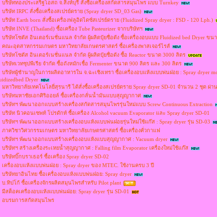
บริษัททองประเสริฐโอสถ จ.สิงห์บุรี สั่งซื้อเครื่องสกัดสารสมุนไพร แบบ Turnkey
บริษัท IRPC สั่งซื้อเครื่องสเปรย์ดราย (Spray dryer SD_03 Gas)
บริษัท Earth born สั่งซื้อเครื่องฟลูอิดไดซ์สเปรย์ดราย (Fluidized Spray dryer : FSD - 120 Lph.)
บริษัท INVE (Thailand) ซื้อเครื่อง Tube Pasteurizer จากบริษัทฯ
บริษัทโซตัส อินเตอร์เนชั่นแนล จำกัด ผู้ผลิตปุ๋ยชื่อดัง ซื้อเครื่องอบแบบ Fluidized bed Dryer ขน
คณะอุตสาหกรรมเกษตร มหาวิทยาลัยเกษตรศาสตร์ ซื้อเครื่องพาสเจอร์ไรส์
บริษัทโซตัส อินเตอร์เนชั่นแนล จำกัด ผู้ผลิตปุ๋ยชื่อดัง ซื้อ Reactor ขนาด 3000 ลิตร
บริษัทเวทซุปพีเรีย จำกัด ซื้อถังหมักเชื้อ Fermenter ขนาด 900 ลิตร และ 300 ลิตร
บริษัทผู้ชำนาญในการผลิตอาหารใน จ.ฉะเชิงเทรา ซื้อเครื่องอบแห้งแบบพ่นฝอย : Spray dryer m
uidizedbed Dryer
มหาวิทยาลัยเทคโนโลยี่สุรนารี ได้สั่งซื้อเครื่องสเปรย์ดราย Spray dryer SD-01 จำนวน 2 ชุด ผ
บริษัทมหาชัยเอกศิริออยล์ ซื้อเครื่องกลั่นน้ำมันแบบสุญญากาศ
บริษัทฯ พัฒนาออกแบบสร้างเครื่องสกัดสารสมุนไพรรุ่นใหม่แบบ Screw Continuous Extraction
บริษัท นิวคอนเซพท์ โปรดักท์ ซื้อเครื่อง Alcohol vacuum Evaporator และ Spray dryer SD-01
บริษัทฯ พัฒนาออกแบบสร้างเครื่องอบแห้งแบบพ่นฝอยรุ่นใหม่ใช้แก๊ส : Spray dryer รุ่น SD-03
ภาควิชาวิศวกรรมเกษตร มหาวิทยาลัยเกษตรศาสตร์ ซื้อเครื่องคั่วกาแฟ
บริษัทฯ พัฒนาออกแบบสร้างเครื่องอบแห้งแบบสุญญากาศ : Vacuum dryer
บริษัทฯ สร้างเครื่องระเหยน้ำสุญญากาศ : Falling film Evaporator เครื่องใหม่ใช้แก๊ส
บริษัทบิ๊กบราเธอร์ ซื้อเครื่อง Spray dryer SD-02
เครื่องอบแห้งแบบพ่นฝอย : Spray dryer ของ MTEC. ใช้งานครบ 3 ปี
บริษัทยาอินไทย ซื้อเครื่องอบแห้งแบบพ่นฝอย: Spray dryer
บ.ทิปโก้ ซื้อเครื่องจักรผลิตสมุนไพรสำหรับ Pilot plant
มีสต็อคเครื่องอบแห้งแบบพ่นฝอย: Spray dryer รุ่น SD-01
อบรมการสกัดสมุนไพร