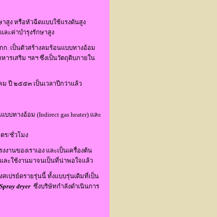
าสูง หรือหัวฉีดแบบใช้แรงดันสูง
พงและค่าบำรุงรักษาสูง
 กก. เป็นตัวสร้างลมร้อนแบบทางอ้อม
ารเสริม ฯลฯ ซึ่งเป็นวัตถุดิบภายใน
าคม ปี ๒๕๕๓
เป็นเวลาปีกว่าแล้ว
นแบบทางอ้อม (Indirect gas heater) และ
ตร/ชั่วโมง
รงงานของเราเอง และเป็นเครื่องต้น
และใช้งานมาจนเป็นที่น่าพอใจแล้ว
ย์ดรายรุ่นนี้ ทั้งแบบรุ่นเดิมที่เป็น
 Spray dryer
ซึ่งบริษัทกำลังดำเนินการ