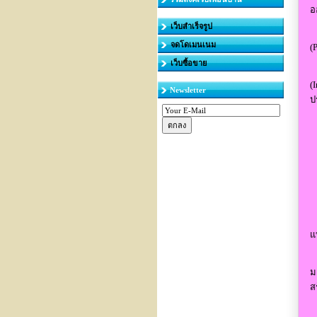
อ
เว็บสำเร็จรูป
น
จดโดเมนเนม
(
เว็บซื้อขาย
เ
(
Newsletter
ป
ไ
จ
เ
แ
ป
ม
ส