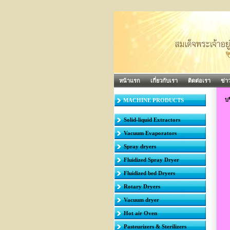
หน้าแรก
เกี่ยวกับเรา
ติดต่อเรา
ข่า
บร
MACHINE PRODUCTS
Solid-liquid Extractors
Vacuum Evaporators
Spray dryers
Fluidized Spray Dryer
Fluidized bed Dryers
Rotary Dryers
Vacuum dryer
Hot air Oven
Pasteurizers & Sterilizers