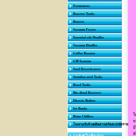
Fermenters
Reactor Tanks
Retorts
Vacuum Fryers
Essential oils Distiller
Vacuum Distiller
Coffee Roaster
CIP Systems
Seed Decorticators
Stainless steel Tanks
Road Tanks
Bio-diesel Reactors
Electric Boilers
ผ
Ice Banks
ใ
Brine Chillers
ห
โรงงานรับจ้างผลิตสารสกัดสเปรย์ดราย
ม
ห
รวมลิงค์เว็บเพื่อนบ้าน