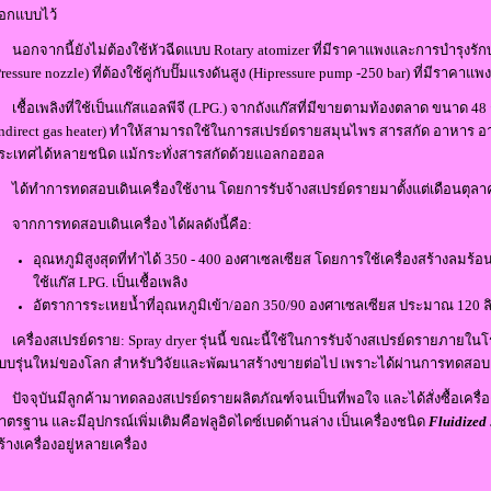
อกแบบไว้
อกจากนี้ยังไม่ต้องใช้หัวฉีดแบบ Rotary atomizer ที่มีราคาแพงและการบำรุงรักษ
Pressure nozzle) ที่ต้องใช้คู่กับปั๊มแรงดันสูง (Hipressure pump -250 bar) ที่มีราคาแ
ชื้อเพลิงที่ใช้เป็นแก๊สแอลพีจี (LPG.) จากถังแก๊สที่มีขายตามท้องตลาด ขนาด 48
Indirect gas heater) ทำให้สามารถใช้ในการสเปรย์ดรายสมุนไพร สารสกัด อาหาร อาห
ระเทศได้หลายชนิด แม้กระทั่งสารสกัดด้วยแอลกอฮอล
ด้ทำการทดสอบเดินเครื่องใช้งาน โดยการรับจ้างสเปรย์ดรายมาตั้งแต่เดือนตุล
ากการทดสอบเดินเครื่อง ได้ผลดังนี้คือ:
อุณหภูมิสูงสุดที่ทำได้ 350 - 400 องศาเซลเซียส โดยการใช้เครื่องสร้างลมร้อ
ใช้แก๊ส LPG. เป็นเชื้อเพลิง
อัตราการระเหยน้ำที่อุณหภูมิเข้า/ออก 350/90 องศาเซลเซียส ประมาณ 120 ลิ
ครื่องสเปรย์ดราย: Spray dryer รุ่นนี้ ขณะนี้ใช้ในการรับจ้างสเปรย์ดรายภายในโ
บบรุ่นใหม่ของโลก สำหรับวิจัยและพัฒนาสร้างขายต่อไป เพราะได้ผ่านการทดสอบ
ัจจุบันมีลูกค้ามาทดลองสเปรย์ดรายผลิตภัณฑ์จนเป็นที่พอใจ และได้สั่งซื้อเครื่องสเปร
าตรฐาน และมีอุปกรณ์เพิ่มเติมคือฟลูอิดไดซ์เบดด้านล่าง เป็นเครื่องชนิด
Fluidized
ร้างเครื่องอยู่หลายเครื่อง