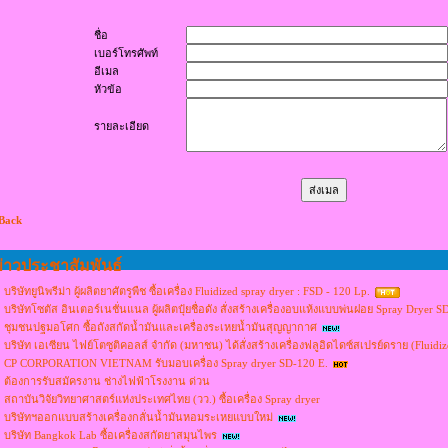
ชื่อ
เบอร์โทรศัพท์
อีเมล
หัวข้อ
รายละเอียด
 Back
่าวประชาสัมพันธ์
บริษัทยูนิพรีม่า ผู้ผลิตยาศัตรูพืช ซื้อเครื่อง Fluidized spray dryer : FSD - 120 Lp.
บริษัทโซตัส อินเตอร์เนชั่นแนล ผู้ผลิตปุ๋ยชื่อดัง สั่งสร้างเครื่องอบแห้งแบบพ่นฝอย Spray Dryer S
ชุมชนปฐมอโศก ซื้อถังสกัดน้ำมันและเครื่องระเหยน้ำมันสุญญากาศ
บริษัท เอเซียน ไฟย์โตซูติคอลส์ จำกัด (มหาชน) ได้สั่งสร้างเครื่องฟลูอิดไดซ์สเปรย์ดราย (Fluid
CP CORPORATION VIETNAM รับมอบเครื่อง Spray dryer SD-120 E.
ต้องการรับสมัครงาน ช่างไฟฟ้าโรงงาน ด่วน
สถาบันวิจัยวิทยาศาสตร์แห่งประเทศไทย (วว.) ซื้อเครื่อง Spray dryer
บริษัทฯออกแบบสร้างเครื่องกลั่นน้ำมันหอมระเหยแบบใหม่
บริษัท Bangkok Lab ซื้อเครื่องสกัดยาสมุนไพร