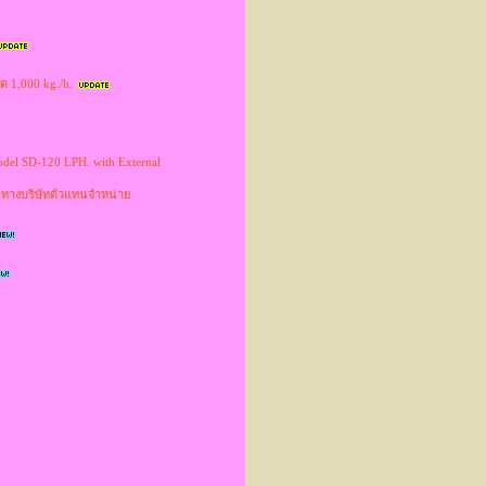
าด 1,000 kg./h.
odel SD-120 LPH. with External
่านทางบริษัทตัวแทนจำหน่าย