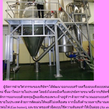
ู้จัดการฝ่ายวิศวกรรมของบริษัทฯ ได้พัฒนาออกแบบสร้างเครื่องอบแห้งแบบพ่นฝอย
หม่ ขึ้นมาใหม่ภายในประเทศ โดยยังไม่เคยมีเครื่องสเปรย์ดรายขนาดนี้จากบริษัท
ลักการออกแบบด้วยทฤษฎีพอเพียงของพระเจ้าอยู่หัวฯ ด้วยการคำนวณออกแบบสร้า
ีขายในประเทศ ด้วยการตัดแผ่นให้พอดีไม่เหลือเศษ จากนั้นจึงคำนวณหาปริมาณลม (
ัวพ่นไฟ (Gas burner), และขนาดของหัวฉีดแบบใช้ความดันลมทำให้เป็นฝอย (Air ato